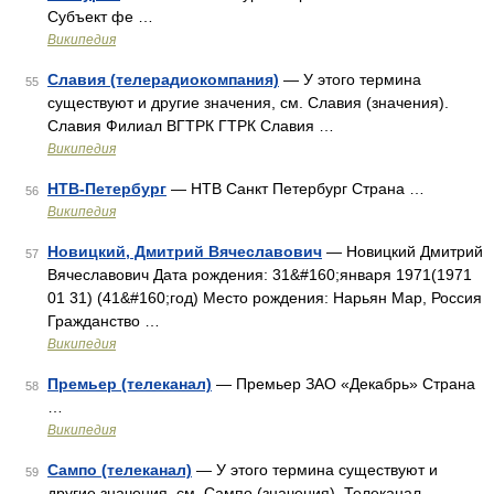
Субъект фе …
Википедия
Славия (телерадиокомпания)
— У этого термина
55
существуют и другие значения, см. Славия (значения).
Славия Филиал ВГТРК ГТРК Славия …
Википедия
НТВ-Петербург
— НТВ Санкт Петербург Страна …
56
Википедия
Новицкий, Дмитрий Вячеславович
— Новицкий Дмитрий
57
Вячеславович Дата рождения: 31&#160;января 1971(1971
01 31) (41&#160;год) Место рождения: Нарьян Мар, Россия
Гражданство …
Википедия
Премьер (телеканал)
— Премьер ЗАО «Декабрь» Страна
58
…
Википедия
Сампо (телеканал)
— У этого термина существуют и
59
другие значения, см. Сампо (значения). Телеканал