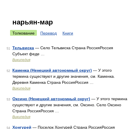
нарьян-мар
Толкование
Перевод
Книги
Тельвиска
— Село Тельвиска Страна РоссияРоссия
51
Субъект феде …
Википедия
Каменка (Ненецкий автономный округ)
— У этого
52
термина существуют и другие значения, см. Каменка.
Деревня Каменка Страна РоссияРоссия …
Википедия
Оксино (Ненецкий автономный округ)
— У этого термина
53
существуют и другие значения, см. Оксино. Село Оксино
Страна РоссияРоссия …
Википедия
Хонгурей
— Поселок Хонгурей Страна РоссияРоссия
54